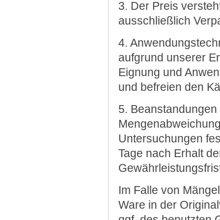
3. Der Preis verste
ausschließlich Ver
4. Anwendungstechn
aufgrund unserer Er
Eignung und Anwend
und befreien den Kä
5. Beanstandungen 
Mengenabweichungen
Untersuchungen fest
Tage nach Erhalt de
Gewährleistungsfris
Im Falle von Mänge
Ware in der Origin
ggf. des benutzten 