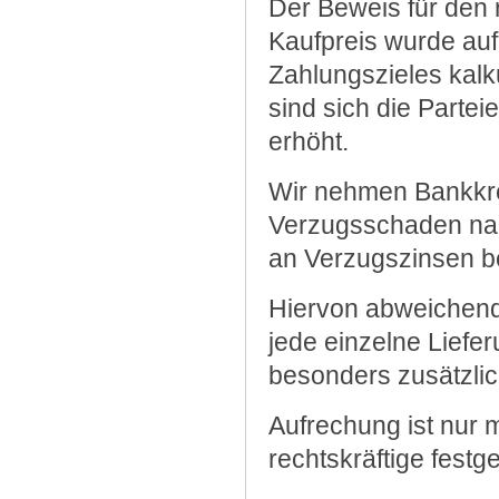
Der Beweis für den 
Kaufpreis wurde auf
Zahlungszieles kalku
sind sich die Partei
erhöht.
Wir nehmen Bankkred
Verzugsschaden nac
an Verzugszinsen b
Hiervon abweichende
jede einzelne Liefe
besonders zusätzli
Aufrechung ist nur m
rechtskräftige festg