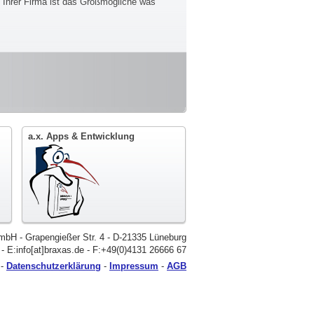
g Ihrer Firma ist das Größmögliche was
a.x. Apps & Entwicklung
bH - Grapengießer Str. 4 - D-21335 Lüneburg
0 - E:info[at]braxas.de - F:+49(0)4131 26666 67
-
Datenschutzerklärung
-
Impressum
-
AGB