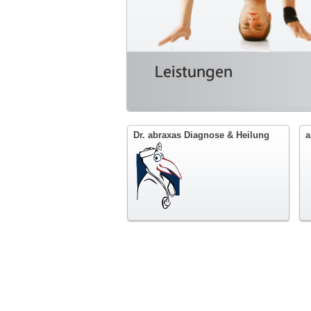
Leistungen
Dr. abraxas Diagnose & Heilung
a